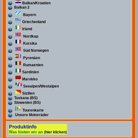
Balkan/Kroatien
Balkan 2
Bayern
Griechenland
Irland
Nordkap
Korsika
Süd Norwegen
Pyrenäen
Rumaenien
Sardinien
Marokko
Seealpen/Westalpen
Sizilien
Toskana (BS)
Slowenien (BS)
Tourenkarte
Unsere Motorräder
Produktinfo
Was bieten wir an
(hier klicken)