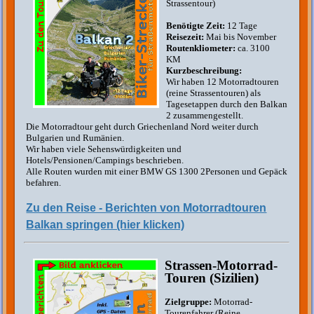
Strassentour)
Benötigte Zeit:
12 Tage
Reisezeit:
Mai bis November
Routenkliometer:
ca. 3100
KM
Kurzbeschreibung:
Wir haben 12 Motorradtouren
(reine Strassentouren) als
Tagesetappen durch den Balkan
2 zusammengestellt.
Die Motorradtour geht durch Griechenland Nord weiter durch
Bulgarien und Rumänien.
Wir haben viele Sehenswürdigkeiten und
Hotels/Pensionen/Campings beschrieben.
Alle Routen wurden mit einer BMW GS 1300 2Personen und Gepäck
befahren.
Zu den Reise - Berichten von Motorradtouren
Balkan springen (hier klicken)
Strassen-Motorrad-
Touren (Sizilien)
Zielgruppe:
Motorrad-
Tourenfahrer (Reine