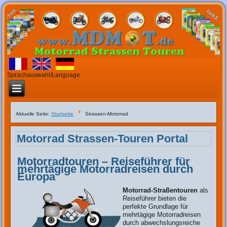
Sprachauswahl/Language
Aktuelle Seite:
Startseite
Strassen-Motorrad
Motorrad Strassen-Touren Portal
Motorradtouren – Reiseführer für
mehrtägige Motorradreisen durch
Europa
Motorrad-Straßentouren
als
Reiseführer bieten die
perfekte Grundlage für
mehrtägige Motorradreisen
durch abwechslungsreiche