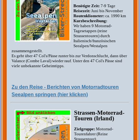
Benötigte Zeit:
7-9 Tage
Reisezeit:
Juni bis November
Routenkliometer:
ca. 1990 km
Kurzbeschreibung:
Wir haben 9 Motorrad-
Tagesetappen (reine
Strassentouren) durch
Italienisch/französischen
Seealpen/Westalpen
zusammengestellt.
Es geht über 47 Col's/Pässe runter bis zur Verdonschlucht, dann über
Valance (Combe Laval) wieder rauf. Unter den 47 Col's Pässe sind
viele unbekannte Geheimtipps.
Zu den Reise - Berichten von Motorradtouren
Seealpen springen (hier klicken)
Strassen-Motorrad-
Touren (Irland)
Zielgruppe:
Motorrad-
Tourenfahrer (Reine
Strassentour)