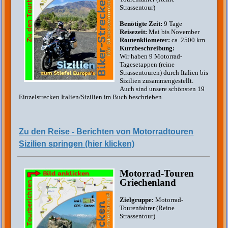
Strassentour)
Benötigte Zeit:
9 Tage
Reisezeit:
Mai bis November
Routenkliometer:
ca. 2500 km
Kurzbeschreibung:
Wir haben 9 Motorrad-
Tagesetappen (reine
Strassentouren) durch Italien bis
Sizilien zusammengestellt.
Auch sind unsere schönsten 19
Einzelstrecken Italien/Sizilien im Buch beschrieben.
Zu den Reise - Berichten von Motorradtouren
Sizilien springen (hier klicken)
Motorrad-Touren
Griechenland
Zielgruppe:
Motorrad-
Tourenfahrer (Reine
Strassentour)