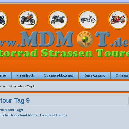
eise
Pistentruck
Strassen-Motorrad
Reise-Enduro
Onlines
enland Motorradtour Tag 9
tour Tag 9
chenland Tag9
urchs Hinterland Motto: Land und Leute)