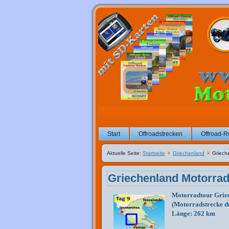
Start
Offroadstrecken
Offroad-R
Aktuelle Seite:
Startseite
Griechenland
Griech
Griechenland Motorrad
Motorradtour Grie
(Motorradstrecke d
Länge: 262 km