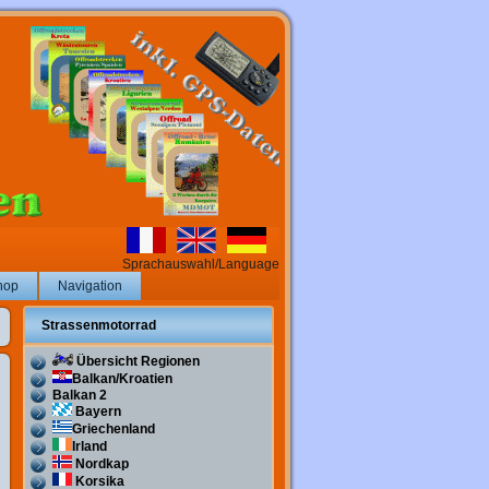
Sprachauswahl/Language
hop
Navigation
Strassenmotorrad
Übersicht Regionen
Balkan/Kroatien
Balkan 2
Bayern
Griechenland
Irland
Nordkap
Korsika