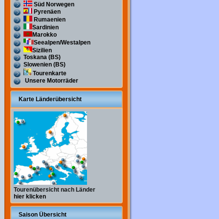
Süd Norwegen
Pyrenäen
Rumaenien
Sardinien
Marokko
Seealpen/Westalpen
Sizilien
Toskana (BS)
Slowenien (BS)
Tourenkarte
Unsere Motorräder
Karte Länderübersicht
Tourenübersicht nach Länder
hier klicken
Saison Übersicht