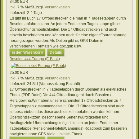
34.00 EUR
inkl. 7 % MwSt.
zzgl.
Versandkosten
Lieferzeit:
2-4 Tage
Es gibt im Buch 17 Offroadstrecken die man in 7 Tagesetappen durch
Bosnien abfahren kann. An jedem Ende einer Tagesetappe gibt es
Übernachtungsmöglichkeiten. Die 17 Offroadstrecken sind auch
einzeln beschrieben und können auch für eine eigeneTourenplanung
herangezogen werden. Als Option gibt es GPS-Daten in
verschiedenen Formaten wie gpx,gdb usw.
In den Warenkorb
Details
Bosnien 4x4 Europa (E-Book)
25.00 EUR
inkl. 7 % MwSt.
zzgl.
Versandkosten
Lieferzeit:
24 Std (Voraussetzung Bezahlt)
17 Offroadstrecken in 7 Tagesetappen durch Bosnien als elektrisches
Ebook (PDF-Datei) Die 4x4 Offroadtour geht durch Bosnien /
Herzigowina.Wir haben unsere schönsten 17 Offroadstrecken zu 7
Tagesetappen zusammengestellt. Die 17 Offroadstrecken sind auch
so beschrieben das diese auch einzeln befahren werden können.
Übersichtsskizzen, beschriebene Sehenswürdigkeiten und
Ausflugsziele Übernachtungsmöglichkeiten an jeden Ende einer
Tagesetappe (Pensionen/Hotels/Campings) Roadbook zum besseren
navigieren ohne GPS Viele Links im Ebook