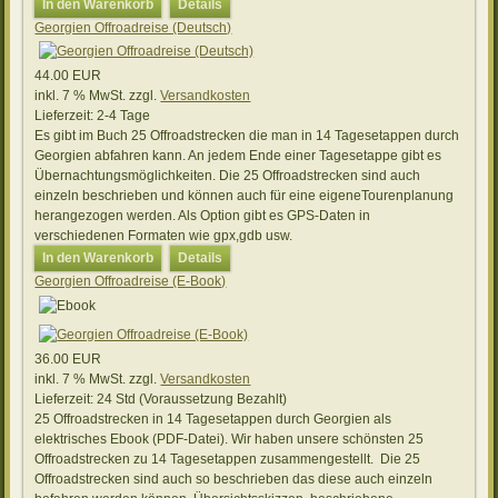
In den Warenkorb
Details
Georgien Offroadreise (Deutsch)
44.00 EUR
inkl. 7 % MwSt.
zzgl.
Versandkosten
Lieferzeit:
2-4 Tage
Es gibt im Buch 25 Offroadstrecken die man in 14 Tagesetappen durch
Georgien abfahren kann. An jedem Ende einer Tagesetappe gibt es
Übernachtungsmöglichkeiten. Die 25 Offroadstrecken sind auch
einzeln beschrieben und können auch für eine eigeneTourenplanung
herangezogen werden. Als Option gibt es GPS-Daten in
verschiedenen Formaten wie gpx,gdb usw.
In den Warenkorb
Details
Georgien Offroadreise (E-Book)
36.00 EUR
inkl. 7 % MwSt.
zzgl.
Versandkosten
Lieferzeit:
24 Std (Voraussetzung Bezahlt)
25 Offroadstrecken in 14 Tagesetappen durch Georgien als
elektrisches Ebook (PDF-Datei). Wir haben unsere schönsten 25
Offroadstrecken zu 14 Tagesetappen zusammengestellt. Die 25
Offroadstrecken sind auch so beschrieben das diese auch einzeln