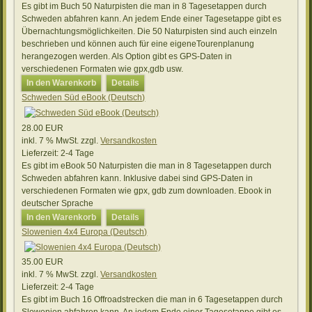
Es gibt im Buch 50 Naturpisten die man in 8 Tagesetappen durch
Schweden abfahren kann. An jedem Ende einer Tagesetappe gibt es
Übernachtungsmöglichkeiten. Die 50 Naturpisten sind auch einzeln
beschrieben und können auch für eine eigeneTourenplanung
herangezogen werden. Als Option gibt es GPS-Daten in
verschiedenen Formaten wie gpx,gdb usw.
In den Warenkorb
Details
Schweden Süd eBook (Deutsch)
28.00 EUR
inkl. 7 % MwSt.
zzgl.
Versandkosten
Lieferzeit:
2-4 Tage
Es gibt im eBook 50 Naturpisten die man in 8 Tagesetappen durch
Schweden abfahren kann. Inklusive dabei sind GPS-Daten in
verschiedenen Formaten wie gpx, gdb zum downloaden. Ebook in
deutscher Sprache
In den Warenkorb
Details
Slowenien 4x4 Europa (Deutsch)
35.00 EUR
inkl. 7 % MwSt.
zzgl.
Versandkosten
Lieferzeit:
2-4 Tage
Es gibt im Buch 16 Offroadstrecken die man in 6 Tagesetappen durch