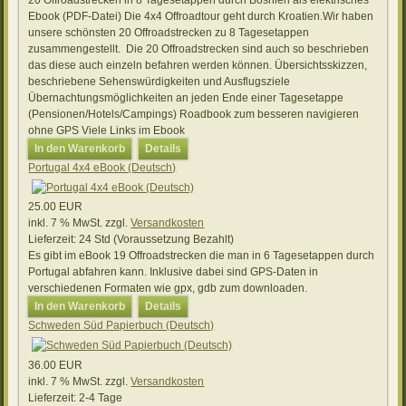
Ebook (PDF-Datei) Die 4x4 Offroadtour geht durch Kroatien.Wir haben
unsere schönsten 20 Offroadstrecken zu 8 Tagesetappen
zusammengestellt. Die 20 Offroadstrecken sind auch so beschrieben
das diese auch einzeln befahren werden können. Übersichtsskizzen,
beschriebene Sehenswürdigkeiten und Ausflugsziele
Übernachtungsmöglichkeiten an jeden Ende einer Tagesetappe
(Pensionen/Hotels/Campings) Roadbook zum besseren navigieren
ohne GPS Viele Links im Ebook
In den Warenkorb
Details
Portugal 4x4 eBook (Deutsch)
25.00 EUR
inkl. 7 % MwSt.
zzgl.
Versandkosten
Lieferzeit:
24 Std (Voraussetzung Bezahlt)
Es gibt im eBook 19 Offroadstrecken die man in 6 Tagesetappen durch
Portugal abfahren kann. Inklusive dabei sind GPS-Daten in
verschiedenen Formaten wie gpx, gdb zum downloaden.
In den Warenkorb
Details
Schweden Süd Papierbuch (Deutsch)
36.00 EUR
inkl. 7 % MwSt.
zzgl.
Versandkosten
Lieferzeit:
2-4 Tage