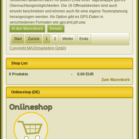
Slowenien abfahren kann. An jedem Ende einer Tagesetappe gibt es
Übernachtungsmöglichkeiten. Die 16 Offroadstrecken sind auch
einzeln beschrieben und können auch für eine eigene Tourenplanung
herangezogen werden. Als Option gibt es GPS-Daten in
verschiedenen Formaten wie gpx,kml,plt usw.
In den Warenkorb
Details
Start
Zurück
1
2
Weiter
Ende
Copyright MAXXmarketing GmbH
Shop List
0
Produkte
-
0.00 EUR
Zum Warenkorb
Onlineshop (DE)