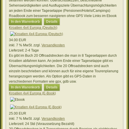
befahren werden können. Übersichtsskizzen, beschriebene
Sehenswürdigkeiten und Ausflugsziele Übernachtungsmöglichkeiten
an jeden Ende einer Tagesetappe (Pensionen/Hotels/Campings)
Roadbook zum besseren navigieren ohne GPS Viele Links im Ebook
In den Warenkorb
Details
Kroatien 4x4 Europa (Deutsch)
34.00 EUR
inkl. 7 % MwSt.
zzgl.
Versandkosten
Lieferzeit:
2-4 Tage
Es gibt im Buch 20 Offroadstrecken die man in 8 Tagesetappen durch
Kroatien abfahren kann. An jedem Ende einer Tagesetappe gibt es
Übernachtungsmöglichkeiten. Die 20 Offroadstrecken sind auch
einzeln beschrieben und können auch für eine eigene Tourenplanung
herangezogen werden. Als Option gibt es GPS-Daten in
verschiedenen Formaten wie gpx, gdb usw.
In den Warenkorb
Details
Kroatien 4x4 Europa (E-Book)
25.00 EUR
inkl. 7 % MwSt.
zzgl.
Versandkosten
Lieferzeit:
24 Std (Voraussetzung Bezahlt)
20 Offroadstrecken in 8 Tagesetappen durch Bosnien als elektrisches