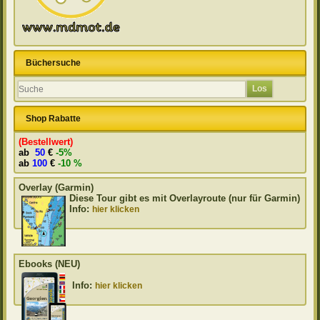
Büchersuche
Shop Rabatte
(Bestellwert)
ab
50
€
-5%
ab
100
€
-10 %
Overlay (Garmin)
Diese Tour gibt es mit Overlayroute (nur für Garmin)
Info:
hier klicken
Ebooks (NEU)
Info:
hier klicken