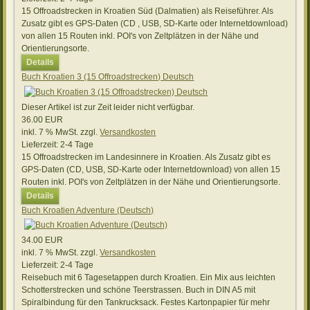
15 Offroadstrecken in Kroatien Süd (Dalmatien) als Reiseführer. Als
Zusatz gibt es GPS-Daten (CD , USB, SD-Karte oder Internetdownload)
von allen 15 Routen inkl. POI's von Zeltplätzen in der Nähe und
Orientierungsorte.
Details
Buch Kroatien 3 (15 Offroadstrecken) Deutsch
Dieser Artikel ist zur Zeit leider nicht verfügbar.
36.00 EUR
inkl. 7 % MwSt.
zzgl.
Versandkosten
Lieferzeit:
2-4 Tage
15 Offroadstrecken im Landesinnere in Kroatien. Als Zusatz gibt es
GPS-Daten (CD, USB, SD-Karte oder Internetdownload) von allen 15
Routen inkl. POI's von Zeltplätzen in der Nähe und Orientierungsorte.
Details
Buch Kroatien Adventure (Deutsch)
34.00 EUR
inkl. 7 % MwSt.
zzgl.
Versandkosten
Lieferzeit:
2-4 Tage
Reisebuch mit 6 Tagesetappen durch Kroatien. Ein Mix aus leichten
Schotterstrecken und schöne Teerstrassen. Buch in DIN A5 mit
Spiralbindung für den Tankrucksack. Festes Kartonpapier für mehr