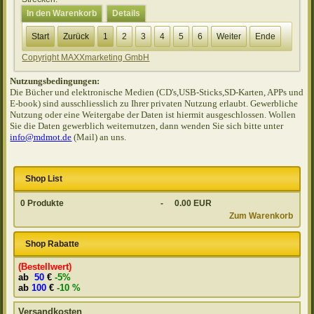
In den Warenkorb
Details
Start
Zurück
1
2
3
4
5
6
Weiter
Ende
Copyright MAXXmarketing GmbH
Nutzungsbedingungen:
Die Bücher und elektronische Medien (CD's,USB-Sticks,SD-Karten, APPs und
E-book) sind ausschliesslich zu Ihrer privaten Nutzung erlaubt. Gewerbliche
Nutzung oder eine Weitergabe der Daten ist hiermit ausgeschlossen. Wollen
Sie die Daten gewerblich weiternutzen, dann wenden Sie sich bitte unter
info@mdmot.de
(Mail) an uns.
Shop List
0
Produkte
-
0.00 EUR
Zum Warenkorb
Shop Rabatte
(Bestellwert)
ab
50
€
-5%
ab
100
€
-10 %
Versandkosten