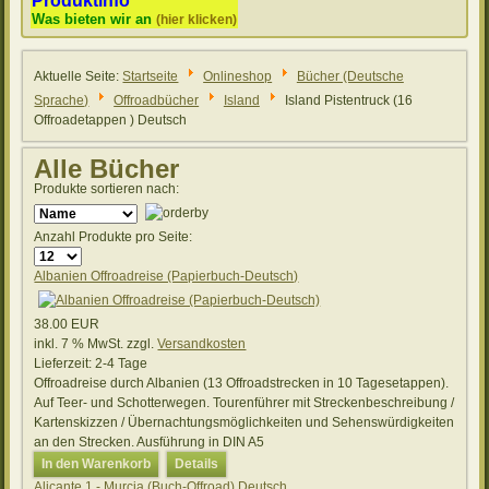
Produktinfo
Was bieten wir an
(hier klicken)
Aktuelle Seite:
Startseite
Onlineshop
Bücher (Deutsche
Sprache)
Offroadbücher
Island
Island Pistentruck (16
Offroadetappen ) Deutsch
Alle Bücher
Produkte sortieren nach:
Anzahl Produkte pro Seite:
Albanien Offroadreise (Papierbuch-Deutsch)
38.00 EUR
inkl. 7 % MwSt.
zzgl.
Versandkosten
Lieferzeit:
2-4 Tage
Offroadreise durch Albanien (13 Offroadstrecken in 10 Tagesetappen).
Auf Teer- und Schotterwegen. Tourenführer mit Streckenbeschreibung /
Kartenskizzen / Übernachtungsmöglichkeiten und Sehenswürdigkeiten
an den Strecken. Ausführung in DIN A5
In den Warenkorb
Details
Alicante 1 - Murcia (Buch-Offroad) Deutsch