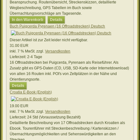
Beanspruchung. Routenübersicht, Streckenskizzen, detaillierte
Wegbeschreibung, GPS Tabellen im Buch sowie
Übernachtungsvorschläge am Tagesende.
In den Warenkorb
Details
Buch Puigcerda Pyrenaen (16 Offroadstrecken) Deutsch
Dieser Artikel ist zur Zeit leider nicht verfügbar.
31.00 EUR
inkl. 7 % MwSt.
zzgl.
Versandkosten
Lieferzeit:
2-4 Tage
16 Offroadstrecken bei Puigcerda, Pyrenaen als Reiseführer. Als
Zusatz gibt es GPS-Daten (CD, USB, SD-Karte oder Internetdownload)
von allen 16 Routen inkl. POI's von Zeltplätzen in der Nähe und
Orientierungsorte.
Details
Croatia E-Book (English)
19.00 EUR
inkl. 7 % MwSt.
zzgl.
Versandkosten
Lieferzeit:
24 Std (Voraussetzung Bezahlt)
Detaillierte Beschreibung von 17 Offroadstrecken durch Kroatien als
Ebook. Tourenführer mit Streckenbeschreibung / Kartenskizzen /
Übernachtungsmöglichkeiten und Sehenswürdigkeiten an den
Strecken.