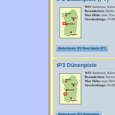
WO:
Sardinien, Italie
Besonderheit:
Direkt
Max Höhe:
max 52m
Streckenlänge:
18 K
Weiterlesen: IP2 Beachpiste (PT)
IP3 Dünenpiste
WO:
Sardinien, Italie
Besonderheit:
Teerst
Max Höhe:
max 365
Streckenlänge:
43 K
Weiterlesen: IP3 Dünenpiste