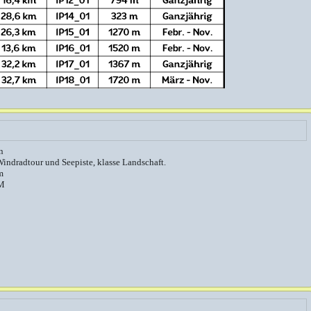
n
Windradtour und Seepiste, klasse Landschaft.
m
M