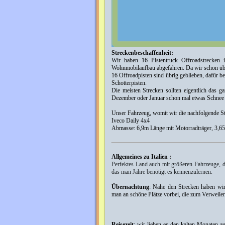
Streckenbeschaffenheit:
Wir haben 16 Pistentruck Offroadstrecken i
Wohnmobilaufbau abgefahren. Da wir schon über
16 Offroadpisten sind übrig geblieben, dafür be
Schotterpisten.
Die meisten Strecken sollten eigentlich das 
Dezember oder Januar schon mal etwas Schnee l
Unser Fahrzeug, womit wir die nachfolgende Str
Iveco Daily 4x4
Abmasse: 6,9m Länge mit Motorradträger, 3,6
Allgemeines zu Italien :
Perfektes Land auch mit größeren Fahrzeuge, d
das man Jahre benötigt es kennenzulernen.
Übernachtung
: Nahe den Strecken haben wir
man an schöne Plätze vorbei, die zum Verweile
Reisezeit
: wir lieben es den kalten Monaten a