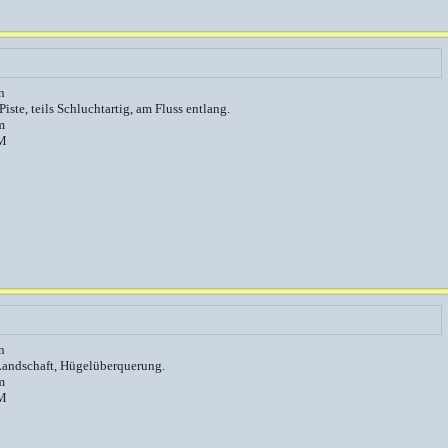
n
Piste, teils Schluchtartig, am Fluss entlang.
m
M
n
Landschaft, Hügelüberquerung.
m
M