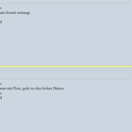
n
 am Strand entlangt.
M
n
rasse mit Piste, geht zu den hohen Dünen.
m
M