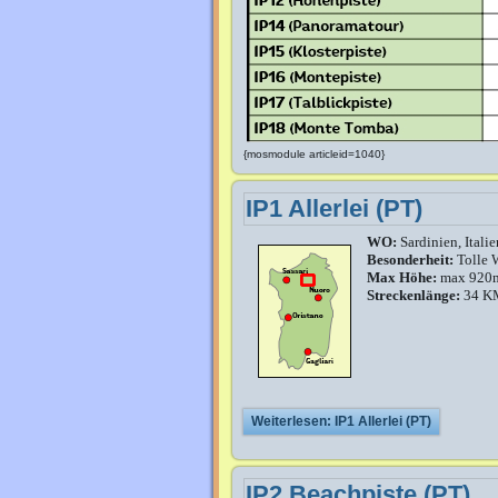
{mosmodule articleid=1040}
IP1 Allerlei (PT)
WO:
Sardinien, Italie
Besonderheit:
Tolle 
Max Höhe:
max 920
Streckenlänge:
34 K
Weiterlesen: IP1 Allerlei (PT)
IP2 Beachpiste (PT)