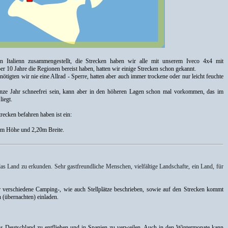
n Italienn zusammengestellt, die Strecken haben wir alle mit unserem Iveco 4x4 mit
 10 Jahre die Regionen bereist haben, hatten wir einige Strecken schon gekannt.
nötigten wir nie eine Allrad - Sperre, hatten aber auch immer trockene oder nur leicht feuchte
ganze Jahr schneefrei sein, kann aber in den höheren Lagen schon mal vorkommen, das im
iegt.
ecken befahren haben ist ein:
5m Höhe und 2,20m Breite.
as Land zu erkunden. Sehr gastfreundliche Menschen, vielfältige Landschafte, ein Land, für
 verschiedene Camping-, wie auch Stellplätze beschrieben, sowie auf den Strecken kommt
n (übernachten) einladen.
us Deutschland zu entfliehen und in Spanien zu verweilen. Auch in den Wintermonate kann