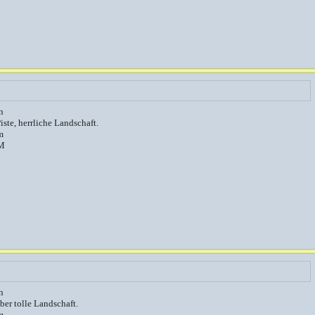
n
iste, herrliche Landschaft.
m
M
n
ber tolle Landschaft.
m