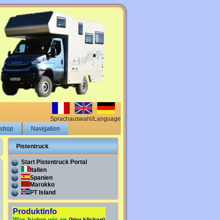
Sprachauswahl/Language
eshop
Navigation
Pistentruck
Start Pistentruck Portal
Italien
Spanien
Marokko
PT Island
Produktinfo
Was bieten wir an