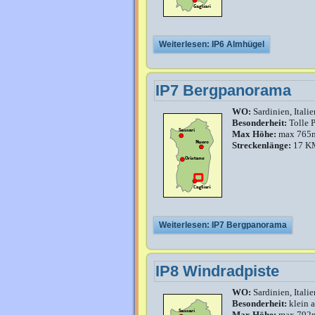
Weiterlesen: IP6 Almhügel
IP7 Bergpanorama
WO:
Sardinien, Italie
Besonderheit:
Tolle P
Max Höhe:
max 765
Streckenlänge:
17 K
Weiterlesen: IP7 Bergpanorama
IP8 Windradpiste
WO:
Sardinien, Italie
Besonderheit:
klein a
Max Höhe:
max 792