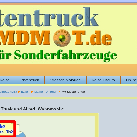
-Reise
Pistentruck
Strassen-Motorrad
Reise-Enduro
Onlin
Offroad (DE)
Italien
Marken Umbrien
M6 Klosterrunde
rad Truck und Allrad Wohnmobile