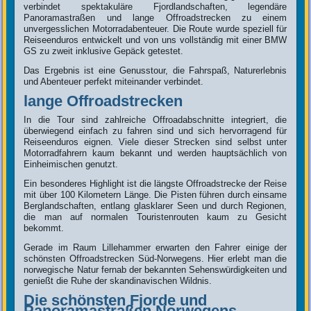
verbindet spektakuläre Fjordlandschaften, legendäre
Panoramastraßen und lange Offroadstrecken zu einem
unvergesslichen Motorradabenteuer. Die Route wurde speziell für
Reiseenduros entwickelt und von uns vollständig mit einer BMW
GS zu zweit inklusive Gepäck getestet.
Das Ergebnis ist eine Genusstour, die Fahrspaß, Naturerlebnis
und Abenteuer perfekt miteinander verbindet.
lange Offroadstrecken
In die Tour sind zahlreiche Offroadabschnitte integriert, die
überwiegend einfach zu fahren sind und sich hervorragend für
Reiseenduros eignen. Viele dieser Strecken sind selbst unter
Motorradfahrern kaum bekannt und werden hauptsächlich von
Einheimischen genutzt.
Ein besonderes Highlight ist die längste Offroadstrecke der Reise
mit über 100 Kilometern Länge. Die Pisten führen durch einsame
Berglandschaften, entlang glasklarer Seen und durch Regionen,
die man auf normalen Touristenrouten kaum zu Gesicht
bekommt.
Gerade im Raum Lillehammer erwarten den Fahrer einige der
schönsten Offroadstrecken Süd-Norwegens. Hier erlebt man die
norwegische Natur fernab der bekannten Sehenswürdigkeiten und
genießt die Ruhe der skandinavischen Wildnis.
Die schönsten Fjorde und
Panoramastraßen Norwegens