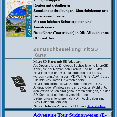
Routen mit detaillierten
Streckenbeschreibungen, Übersichtkarten und
Sehenswürdigkeiten.
Mix aus leichten Schotterpisten und
Teerstrassen.
Reiseführer (Tourenbuch) in DIN A5
auch ohne
GPS nutzbar
Zur Buchbestellung mit SD
Karte
MicroSD-Karte mit SD Adapter
.
Als Option gibt es für dieses Buches ist eine MicroSD
Karte, die bei Mapfähigen Garmin und bei BMW
Navigator 4, 5 und 6 direkt eingelegt und benutzt
werden kann. Auch ist ein MDMOT_GPS_ADV_??.zip
File mit GPS Daten für verschiedene
Navigationsgeräte sowie Smartphones von IOS /
Android oder Windows auf der SD-Karte. Wichtig: Auf
den letzten Seiten sind genauere Anleitungen, auf der
SD-Karte sind nochmals verschiedene
Bedienungsanleitungen als PDF . Auch dabei sind
GPS-Daten für TomTom
Nähere Info zur Adventure SD Karte
hier klicken
Adventure Tour Südnorwegen (E-