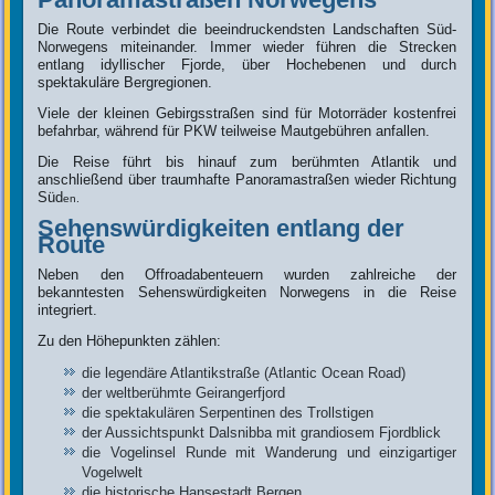
Die Route verbindet die beeindruckendsten Landschaften Süd-
Norwegens miteinander. Immer wieder führen die Strecken
entlang idyllischer Fjorde, über Hochebenen und durch
spektakuläre Bergregionen.
Viele der kleinen Gebirgsstraßen sind für Motorräder kostenfrei
befahrbar, während für PKW teilweise Mautgebühren anfallen.
Die Reise führt bis hinauf zum berühmten Atlantik und
anschließend über traumhafte Panoramastraßen wieder Richtung
Süd
en.
Sehenswürdigkeiten entlang der
Route
Neben den Offroadabenteuern wurden zahlreiche der
bekanntesten Sehenswürdigkeiten Norwegens in die Reise
integriert.
Zu den Höhepunkten zählen:
die legendäre Atlantikstraße (Atlantic Ocean Road)
der weltberühmte Geirangerfjord
die spektakulären Serpentinen des Trollstigen
der Aussichtspunkt Dalsnibba mit grandiosem Fjordblick
die Vogelinsel Runde mit Wanderung und einzigartiger
Vogelwelt
die historische Hansestadt Bergen