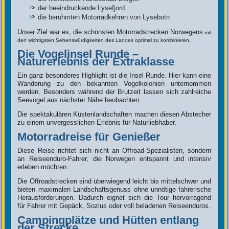
der beeindruckende Lysefjord
die berühmten Motorradkehren von Lysebotn
Unser Ziel war es, die schönsten Motorradstrecken Norwegens
mit
den wichtigsten Sehenswürdigkeiten des Landes optimal zu kombinieren.
Die Vogelinsel Runde –
Naturerlebnis der Extraklasse
Ein ganz besonderes Highlight ist die Insel Runde. Hier kann eine
Wanderung zu den bekannten Vogelkolonien unternommen
werden. Besonders während der Brutzeit lassen sich zahlreiche
Seevögel aus nächster Nähe beobachten.
Die spektakulären Küstenlandschaften machen diesen Abstecher
zu einem unvergesslichen Erlebnis für Naturliebhaber.
Motorradreise für Genießer
Diese Reise richtet sich nicht an Offroad-Spezialisten, sondern
an Reiseenduro-Fahrer, die Norwegen entspannt und intensiv
erleben möchten.
Die Offroadstrecken sind überwiegend leicht bis mittelschwer und
bieten maximalen Landschaftsgenuss ohne unnötige fahrerische
Herausforderungen. Dadurch eignet sich die Tour hervorragend
für Fahrer mit Gepäck, Sozius oder voll beladenen Reiseenduros.
Campingplätze und Hütten entlang
der Strecke