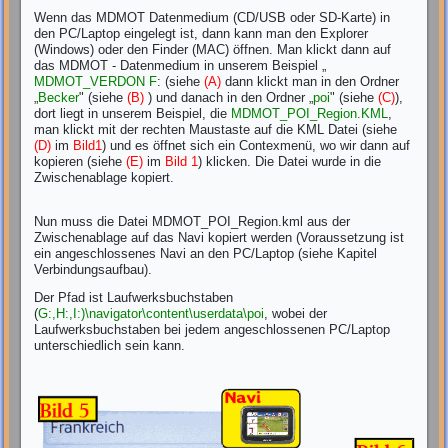
Wenn das MDMOT Datenmedium (CD/USB oder SD-Karte) in
den PC/Laptop eingelegt ist, dann kann man den Explorer
(Windows) oder den Finder (MAC) öffnen. Man klickt dann auf
das MDMOT - Datenmedium in unserem Beispiel „
MDMOT_VERDON F
: (siehe
(A)
dann klickt man in den Ordner
„
Becker
" (siehe
(B)
) und danach in den Ordner „
poi
" (siehe
(C)
),
dort liegt in unserem Beispiel, die
MDMOT_POI_Region.KML
,
man klickt mit der rechten Maustaste auf die KML Datei (siehe
(D)
im
Bild1
) und es öffnet sich ein Contexmenü, wo wir dann auf
kopieren (siehe
(E)
im
Bild 1
) klicken. Die Datei wurde in die
Zwischenablage kopiert.
Nun muss die Datei MDMOT_POI_Region.kml aus der
Zwischenablage auf das Navi kopiert werden (Voraussetzung ist
ein angeschlossenes Navi an den PC/Laptop (siehe Kapitel
Verbindungsaufbau).
Der Pfad ist Laufwerksbuchstaben
(
G:,H:,I:)\navigator\content\userdata\poi
, wobei der
Laufwerksbuchstaben bei jedem angeschlossenen PC/Laptop
unterschiedlich sein kann.