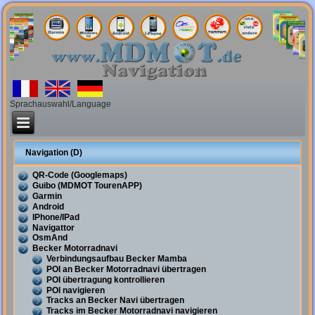
Sprachauswahl/Language
Navigation (D)
QR-Code (Googlemaps)
Guibo (MDMOT TourenAPP)
Garmin
Android
IPhone/IPad
Navigattor
OsmAnd
Becker Motorradnavi
Verbindungsaufbau Becker Mamba
POI an Becker Motorradnavi übertragen
POI übertragung kontrollieren
POI navigieren
Tracks an Becker Navi übertragen
Tracks im Becker Motorradnavi navigieren