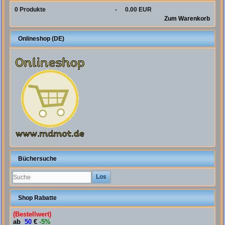
0
Produkte
-
0.00 EUR
Zum Warenkorb
Onlineshop (DE)
Büchersuche
Shop Rabatte
(Bestellwert)
ab
50
€
-5%