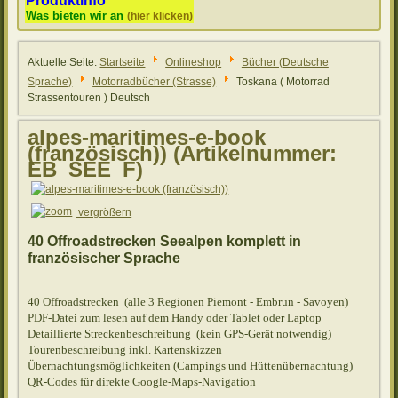
Produktinfo
Was bieten wir an
(hier klicken)
Aktuelle Seite:
Startseite
Onlineshop
Bücher (Deutsche
Sprache)
Motorradbücher (Strasse)
Toskana ( Motorrad
Strassentouren ) Deutsch
alpes-maritimes-e-book
(französisch))
(Artikelnummer:
EB_SEE_F
)
vergrößern
40 Offroadstrecken Seealpen komplett in
französischer Sprache
40 Offroadstrecken (alle 3 Regionen Piemont - Embrun - Savoyen)
PDF-Datei zum lesen auf dem Handy oder Tablet oder Laptop
Detaillierte Streckenbeschreibung (kein GPS-Gerät notwendig)
Tourenbeschreibung inkl. Kartenskizzen
Übernachtungsmöglichkeiten (Campings und Hüttenübernachtung)
QR-Codes für direkte Google-Maps-Navigation