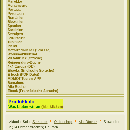
Marokko
Montenegro
Portugal
Pyrenaen
Rumänien
Slowenien
Spanien
Sardinien
Seealpen
Österreich
Tunesien
Irland
Motorradbücher (Strasse)
Wohnmobilbücher
Pistentruck (Offroad)
Reiseenduro-Bücher
4x4 Europa (DE)
Ebooks (Englische Sprache)
E-book (PDF-Datei)
MDMOT-Touren-APP
Sonstiges
Alle Bücher
Ebook (Französische Sprache)
Produktinfo
Was bieten wir an
(hier klicken)
Aktuelle Seite:
Startseite
Onlineshop
Alle Bücher
Slowenien
2 (14 Offroadstrecken) Deutsch