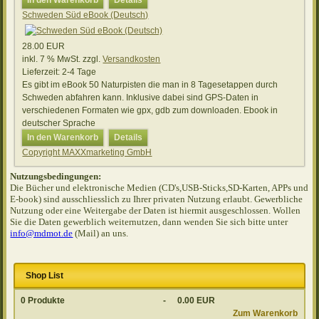
In den Warenkorb
Details
Schweden Süd eBook (Deutsch)
28.00 EUR
inkl. 7 % MwSt.
zzgl.
Versandkosten
Lieferzeit:
2-4 Tage
Es gibt im eBook 50 Naturpisten die man in 8 Tagesetappen durch
Schweden abfahren kann. Inklusive dabei sind GPS-Daten in
verschiedenen Formaten wie gpx, gdb zum downloaden. Ebook in
deutscher Sprache
In den Warenkorb
Details
Copyright MAXXmarketing GmbH
Nutzungsbedingungen:
Die Bücher und elektronische Medien (CD's,USB-Sticks,SD-Karten, APPs und
E-book) sind ausschliesslich zu Ihrer privaten Nutzung erlaubt. Gewerbliche
Nutzung oder eine Weitergabe der Daten ist hiermit ausgeschlossen. Wollen
Sie die Daten gewerblich weiternutzen, dann wenden Sie sich bitte unter
info@mdmot.de
(Mail) an uns.
Shop List
0
Produkte
-
0.00 EUR
Zum Warenkorb