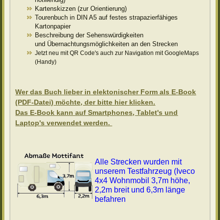
Kartenskizzen (zur Orientierung)
Tourenbuch in DIN A5 auf festes strapazierfähiges
Kartonpapier
Beschreibung der Sehenswürdigkeiten
und Übernachtungsmöglichkeiten an den Strecken
Jetzt neu mit QR Code's auch zur Navigation mit GoogleMaps
(Handy)
Wer das Buch lieber in elektonischer Form als E-Book
(PDF-Datei) möchte, der bitte hier klicken.
Das E-Book kann auf Smartphones, Tablet's und
Laptop's verwendet werden.
Alle Strecken wurden mit
unserem Testfahrzeug (Iveco
4x4 Wohnmobil 3,7m höhe,
2,2m breit und 6,3m länge
befahren