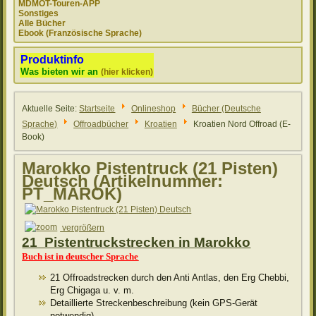
MDMOT-Touren-APP
Sonstiges
Alle Bücher
Ebook (Französische Sprache)
Produktinfo
Was bieten wir an
(hier klicken)
Aktuelle Seite:
Startseite
Onlineshop
Bücher (Deutsche
Sprache)
Offroadbücher
Kroatien
Kroatien Nord Offroad (E-
Book)
Marokko Pistentruck (21 Pisten)
Deutsch
(Artikelnummer:
PT_MAROK
)
vergrößern
21 Pistentruckstrecken in Marokko
Buch ist in deutscher Sprache
21 Offroadstrecken durch den Anti Antlas, den Erg Chebbi,
Erg Chigaga u. v. m.
Detaillierte Streckenbeschreibung (kein GPS-Gerät
notwendig)