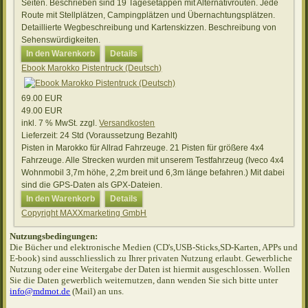
Seiten. Beschrieben sind 19 Tagesetappen mit Alternativrouten. Jede
Route mit Stellplätzen, Campingplätzen und Übernachtungsplätzen.
Detaillierte Wegbeschreibung und Kartenskizzen. Beschreibung von
Sehenswürdigkeiten.
In den Warenkorb
Details
Ebook Marokko Pistentruck (Deutsch)
69.00 EUR
49.00 EUR
inkl. 7 % MwSt.
zzgl.
Versandkosten
Lieferzeit:
24 Std (Voraussetzung Bezahlt)
Pisten in Marokko für Allrad Fahrzeuge. 21 Pisten für größere 4x4
Fahrzeuge. Alle Strecken wurden mit unserem Testfahrzeug (Iveco 4x4
Wohnmobil 3,7m höhe, 2,2m breit und 6,3m länge befahren.) Mit dabei
sind die GPS-Daten als GPX-Dateien.
In den Warenkorb
Details
Copyright MAXXmarketing GmbH
Nutzungsbedingungen:
Die Bücher und elektronische Medien (CD's,USB-Sticks,SD-Karten, APPs und
E-book) sind ausschliesslich zu Ihrer privaten Nutzung erlaubt. Gewerbliche
Nutzung oder eine Weitergabe der Daten ist hiermit ausgeschlossen. Wollen
Sie die Daten gewerblich weiternutzen, dann wenden Sie sich bitte unter
info@mdmot.de
(Mail) an uns.