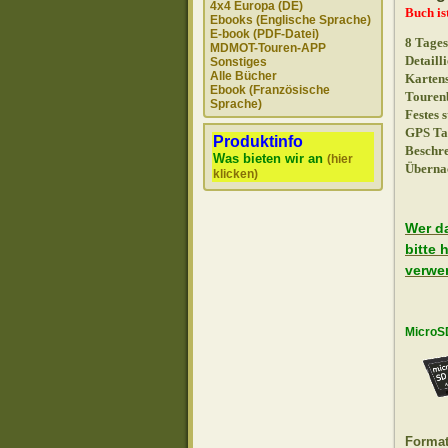
4x4 Europa (DE)
Buch is
Ebooks (Englische Sprache)
E-book (PDF-Datei)
8 Tages
MDMOT-Touren-APP
Detaill
Sonstiges
Alle Bücher
Kartens
Ebook (Französische
Touren
Sprache)
Festes 
GPS Tab
Produktinfo
Beschre
Was bieten wir an
(hier
Übernac
klicken)
Wer da
bitte 
verwe
MicroSD
Format