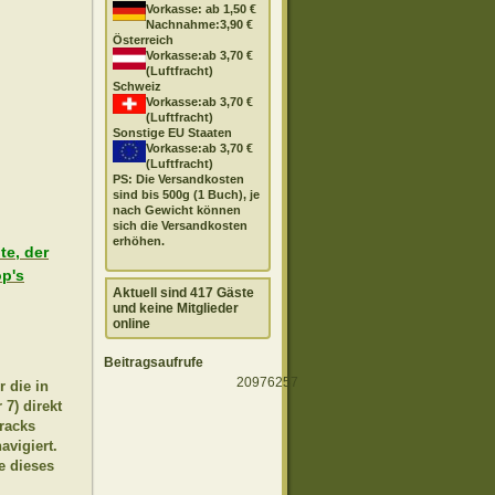
Vorkasse: ab 1,50 €
Nachnahme:3,90 €
Österreich
Vorkasse:ab 3,70 €
(Luftfracht)
Schweiz
Vorkasse:ab 3,70 €
(Luftfracht)
Sonstige EU Staaten
Vorkasse:ab 3,70 €
(Luftfracht)
PS: Die Versandkosten
sind bis 500g (1 Buch), je
nach Gewicht können
sich die Versandkosten
erhöhen.
te, der
op's
Aktuell sind 417 Gäste
und keine Mitglieder
online
Beitragsaufrufe
20976257
r die in
7) direkt
racks
avigiert.
e dieses