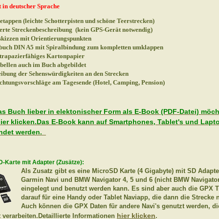
t in deutscher Sprache
etappen (leichte Schotterpisten und schöne Teerstrecken)
ierte Streckenbeschreibung (kein GPS-Gerät notwendig)
kizzen mit Orientierungspunkten
buch DIN A5 mit Spiralbindung zum kompletten umklappen
strapazierfähiges Kartonpapier
ellen auch im Buch abgebildet
ibung der Sehenswürdigkeiten an den Strecken
htungsvorschläge am Tagesende (Hotel, Camping, Pension)
s Buch lieber in elektonischer Form als E-Book (PDF-Datei) möch
hier klicken.Das E-Book kann auf Smartphones, Tablet's und Lapt
ndet werden.
-Karte mit Adapter (Zusätze):
Als Zusatz gibt es eine MicroSD Karte (4 Gigabyte) mit SD Adapte
Garmin Navi und BMW Navigator 4, 5 und 6 (nicht BMW Navigator 
eingelegt und benutzt werden kann. Es sind aber auch die GPX T
darauf für eine Handy oder Tablet Naviapp, die dann die Strecke n
Auch können die GPX Daten für andere Navi's genutzt werden, di
hier klicken
 verarbeiten.Detaillierte Informationen
.