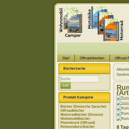
Start
Offroadstrecken
Offroad-
Büchersuche
Aktuell
Sardini
Rum
(Ar
Produkt Kategorie
Bücher (Deutsche Sprache)
Offroadbücher
Motorradbücher (Strasse)
Wohnmobilbücher
Pistentruck (Offroad)
Reiseenduro-Bücher
8 Ta