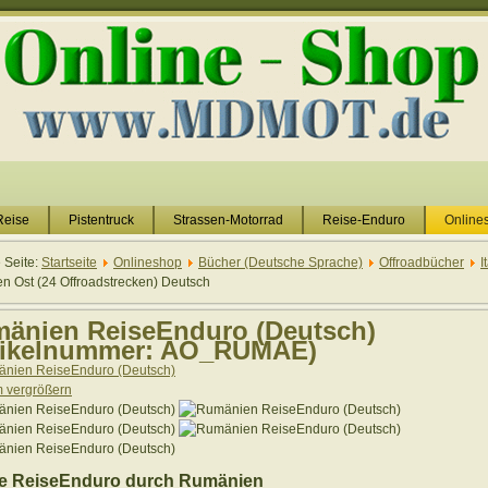
Reise
Pistentruck
Strassen-Motorrad
Reise-Enduro
Online
e Seite:
Startseite
Onlineshop
Bücher (Deutsche Sprache)
Offroadbücher
I
en Ost (24 Offroadstrecken) Deutsch
änien ReiseEnduro (Deutsch)
tikelnummer:
AO_RUMAE
)
vergrößern
ge ReiseEnduro durch Rumänien