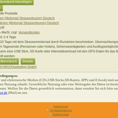
te Produkte
n (Motorrad Strassentouren) Deutsch
EUR
 % MwSt.
zzgl.
Versandkosten
it:
2-4 Tage
 10 Tage mit dem Strassenmotorrad durch Rumänien beschrieben. Übernachtungs
m Tagesende (Pensionen oder Hotels), Sehenswürdigkeiten und Ausflugsmöglichke
kann eine USB Stick, SD-Karte oder Internetdownload mit den GPS-Daten für das N
llt werden.
n Warenkorb
Details
ght MAXXmarketing GmbH
edingungen:
 und elektronische Medien (CD's,USB-Sticks,SD-Karten, APPs und E-book) sind aus
aten Nutzung erlaubt. Gewerbliche Nutzung oder eine Weitergabe der Daten ist hierm
ssen. Wollen Sie die Daten gewerblich weiternutzen, dann wenden Sie sich bitte un
ot.de
(Mail) an uns.
Impressum
Symbolerklärung
Datenschutz