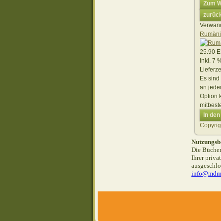
Verwand
Rumänie
25.90 
inkl. 7
Lieferze
Es sind
an jede
Option 
mitbeste
In de
Copyri
Nutzungsb
Die Bücher
Ihrer priv
ausgeschlo
info@mdm