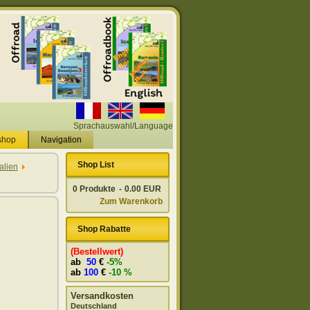
Sprachauswahl/Language
shop
Navigation
Shop List
talien
0
Produkte
-
0.00 EUR
Zum Warenkorb
Shop Rabatte
(Bestellwert)
ab
50
€
-5%
ab
100
€
-10 %
Versandkosten
Deutschland