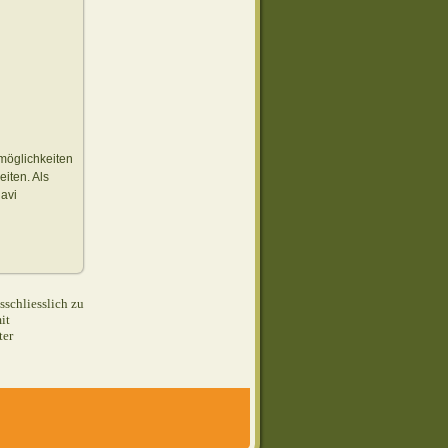
möglichkeiten
iten. Als
avi
schliesslich zu
it
ter